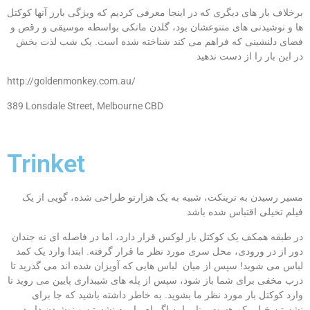
برخلاف بار های دیگری که در اینجا معرفی کردیم که ویژگی بارز آنها کوکتل
ها و نوشیدنی های متنوعشان بود، گلدن مانکی بواسطه موسیقی و رقص و
فضای دلنشینی که فراهم می کند شناخته شده است. یک شب لذت بخش
در این بار را از دست ندهید
http://goldenmonkey.com.au/
389 Lonsdale Street, Melbourne CBD
Trinket
مسیر رسیدن به ترینکت، شبیه به یک هزارتو طراحی شده، گویی از یک
فیلم
تخیلی اقتباس شده باشد
در طبقه همکف یک کوکتل بار لوکس قرار دارد، اما در فاصله ای نه جندان
دور از در ورودی، محل سری مورد نظر ما قرار گرفته. ابتدا وارد یک کمد
لباس می شوید! سپس از میان لباس هایی که آویزان شده اند می گذرید تا
درب مخفی برای شما باز شود، سپس از پله های شیبداری پایین می روید تا
وارد کوکتل بار مورد نظر ما بشوید. به خاطر داشته باشید که جا برای
نشستن خیلی کم هست، بنابر این اگر اصرار به نشستن و نوشیدن دارید