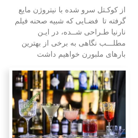
از
کوکـ
تل
سرو شده با نیتروژن مایع
گرفته تا فضـایی که شبیه صحنه فیلم
نارنیا طـراحی شــده، در ایـن
مطلـــب نگاهی به برخی از بهترین
بارهای ملبورن خواهیم داشت