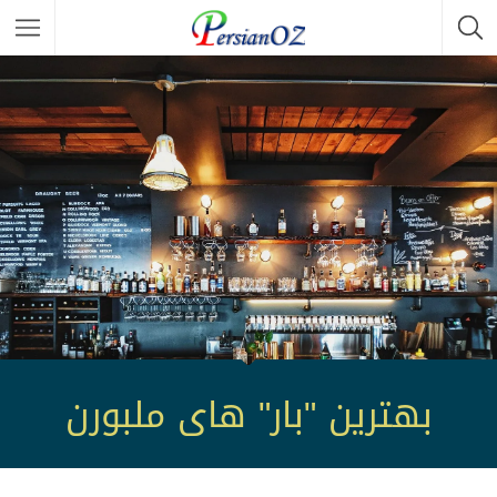
بهترین "بار" های ملبورن