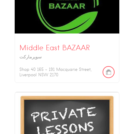
Middle East BAZAAR
سوپرمارکت
Shop 40 165 - 191 Macquarie Street,
Liverpool NSW 2170